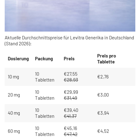
Aktuelle Durchschnittspreise für Levitra Generika in Deutschland
(Stand 2026):
Preis pro
Dosierung
Packung
Preis
Tablette
10
€27,55
10 mg
€2,76
Tabletten
€28,93
10
€29,99
20 mg
€3,00
Tabletten
€31,49
10
€39,40
40 mg
€3,94
Tabletten
€41,37
10
€45,16
60 mg
€4,52
Tabletten
€47,42