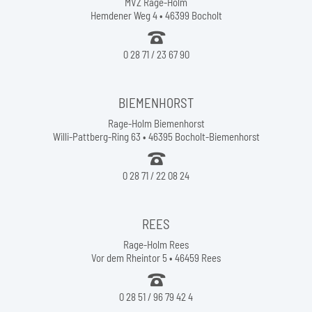
MVZ Rage-Holm
Hemdener Weg 4 • 46399 Bocholt
0 28 71 / 23 67 90
BIEMENHORST
Rage-Holm Biemenhorst
Willi-Pattberg-Ring 63 • 46395 Bocholt-Biemenhorst
0 28 71 / 22 08 24
REES
Rage-Holm Rees
Vor dem Rheintor 5 • 46459 Rees
0 28 51 / 96 79 42 4