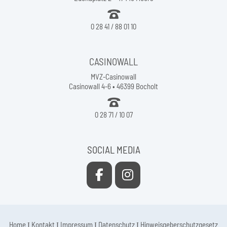
0 28 41 / 88 01 10
CASINOWALL
MVZ-Casinowall
Casinowall 4-6 • 46399 Bocholt
0 28 71 / 10 07
SOCIAL MEDIA
Home
Ι
Kontakt
Ι
Impressum
Ι
Datenschutz
Ι
Hinweisgeberschutzgesetz